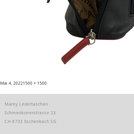
Posted
Full
Mai 4, 2022
1500 × 1500
Beitragsnavigation
on
size
Published in
Cross over Bag von Cinino
Marey Ledertaschen
Schmerikonerstrasse 23
CH-8733 Eschenbach SG