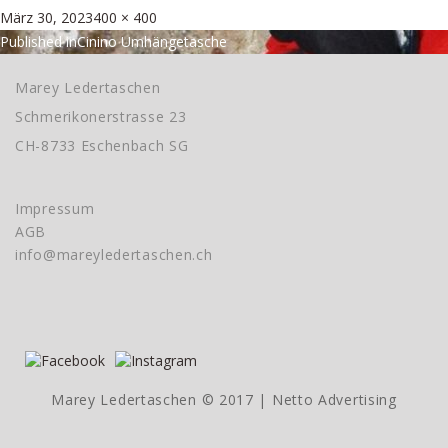
Posted
Full
März 30, 2023
400 × 400
Beitragsnavigation
on
size
Published in
Cinino Umhängetasche
Marey Ledertaschen
Schmerikonerstrasse 23
CH-8733 Eschenbach SG
Impressum
AGB
info@mareyledertaschen.ch
Marey Ledertaschen © 2017 |
Netto Advertising