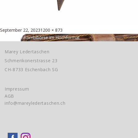
Posted
Full
September 22, 2023
1200 × 873
Beitragsnavigation
on
size
Published in
Kombibörse im Hochformat
Marey Ledertaschen
Schmerikonerstrasse 23
CH-8733 Eschenbach SG
Impressum
AGB
info@mareyledertaschen.ch