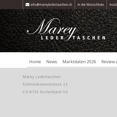
info@mareyledertaschen.ch
in die Wunschliste
Ausc
Home
News
Marktdaten 2026
Review 
Marey Ledertaschen
Schmerikonerstrasse 23
CH-8733 Eschenbach SG