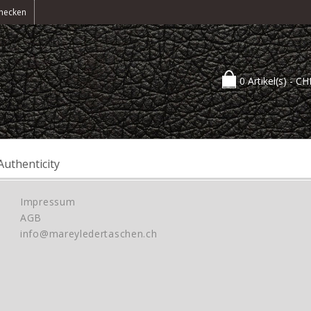
hecken
0 Artikel(s) -
CH
Authenticity
Impressum
AGB
info@mareyledertaschen.ch