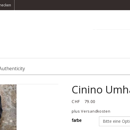
hecken
0 Artikel(s) -
CH
Authenticity
Cinino Umh
CHF
79.00
plus
Versandkosten
farbe