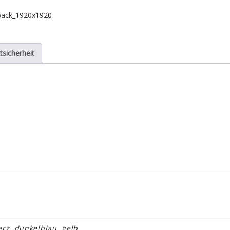
tsicherheit
arz, dunkelblau, gelb