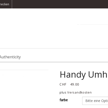
hecken
0 Artikel(s) -
CH
Authenticity
Handy Umh
CHF
49.00
plus
Versandkosten
farbe