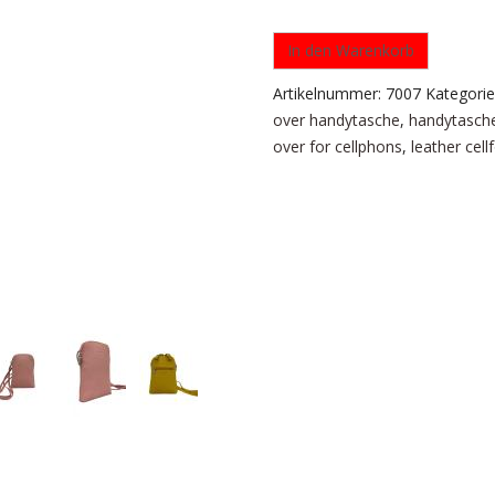
In den Warenkorb
Artikelnummer:
7007
Kategori
over handytasche
,
handytasch
over for cellphons
,
leather cell