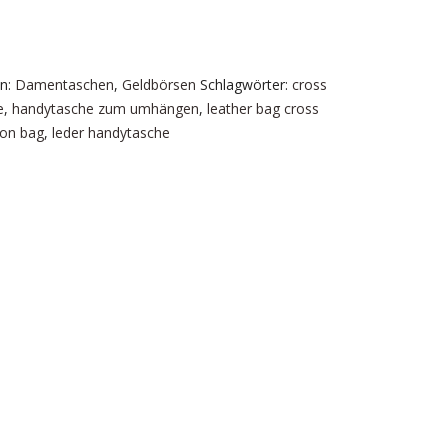
en:
Damentaschen
,
Geldbörsen
Schlagwörter:
cross
e
,
handytasche zum umhängen
,
leather bag cross
fon bag
,
leder handytasche