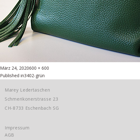
Posted
Full
März 24, 2020
600 × 600
Beitragsnavigation
on
size
Published in
3402-grün
Marey Ledertaschen
Schmerikonerstrasse 23
CH-8733 Eschenbach SG
Impressum
AGB