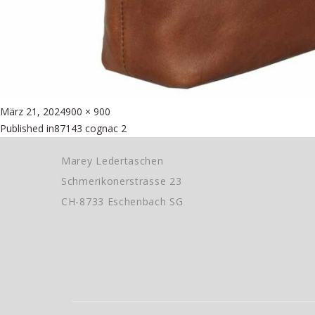
Posted
Full
März 21, 2024
900 × 900
Beitragsnavigation
on
size
Published in
87143 cognac 2
Marey Ledertaschen
Schmerikonerstrasse 23
CH-8733 Eschenbach SG