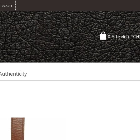
hecken
0 Artikel(s) -
CH
Authenticity