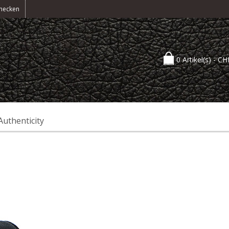
hecken
0 Artikel(s) -
CH
Authenticity