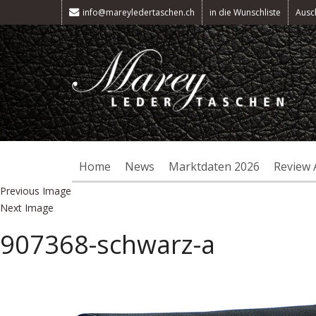
info@mareyledertaschen.ch
in die Wunschliste
Ausc
Home
News
Marktdaten 2026
Review 
Previous Image
Next Image
907368-schwarz-a