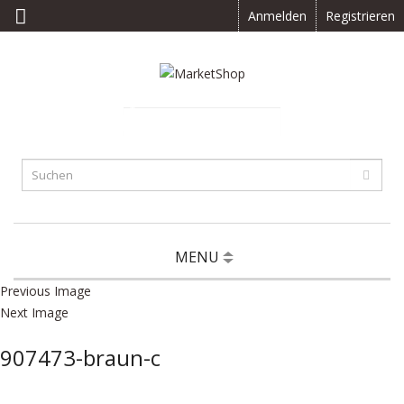
Anmelden
Registrieren
0 Artikel(s) -
CHF
0.00
MENU
Previous Image
Next Image
907473-braun-c