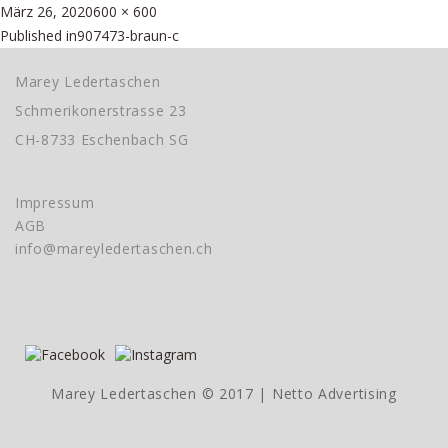
Posted
Full
März 26, 2020
600 × 600
Beitragsnavigation
on
size
Published in
907473-braun-c
Marey Ledertaschen
Schmerikonerstrasse 23
CH-8733 Eschenbach SG
Impressum
AGB
info@mareyledertaschen.ch
Marey Ledertaschen © 2017 |
Netto Advertising