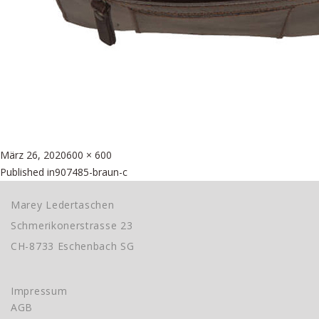
Posted
Full
März 26, 2020
600 × 600
Beitragsnavigation
on
size
Published in
907485-braun-c
Marey Ledertaschen
Schmerikonerstrasse 23
CH-8733 Eschenbach SG
Impressum
AGB