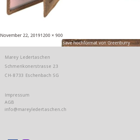
Posted
Full
November 22, 2019
1200 × 900
Beitragsnavigation
on
size
Published in
Leder Kombibörse save hochformat von Greenburry
Marey Ledertaschen
Schmerikonerstrasse 23
CH-8733 Eschenbach SG
Impressum
AGB
info@mareyledertaschen.ch