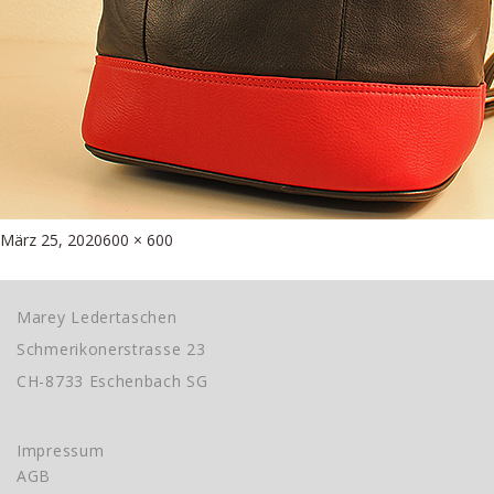
Posted
Full
März 25, 2020
600 × 600
Beitragsnavigation
on
size
Published in
Rucksack von Cinino
Marey Ledertaschen
Schmerikonerstrasse 23
CH-8733 Eschenbach SG
Impressum
AGB