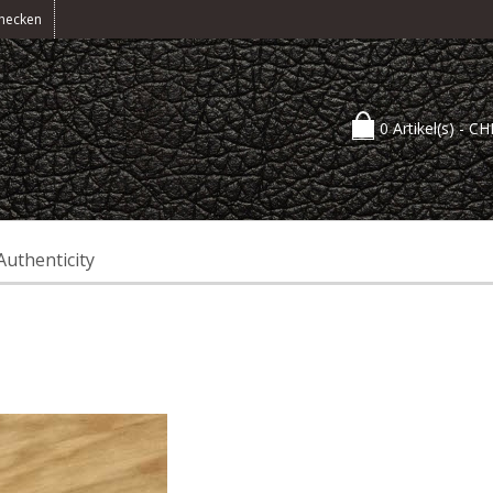
hecken
0 Artikel(s) -
CH
Authenticity