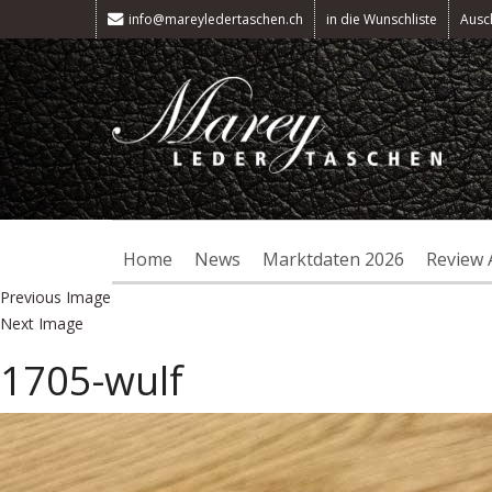
info@mareyledertaschen.ch
in die Wunschliste
Ausc
Home
News
Marktdaten 2026
Review 
Previous Image
Next Image
1705-wulf