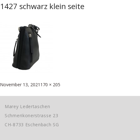
1427 schwarz klein seite
Posted
Full
November 13, 2021
170 × 205
Beitragsnavigation
on
size
Published in
Cross over Bag von Cinino
Marey Ledertaschen
Schmerikonerstrasse 23
CH-8733 Eschenbach SG