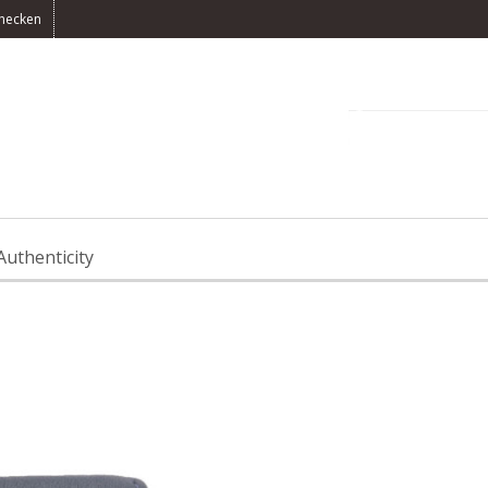
hecken
0 Artikel(s) -
CH
Authenticity