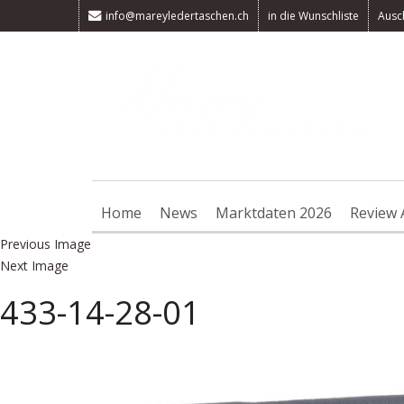
info@mareyledertaschen.ch
in die Wunschliste
Ausc
Home
News
Marktdaten 2026
Review 
Previous Image
Next Image
433-14-28-01