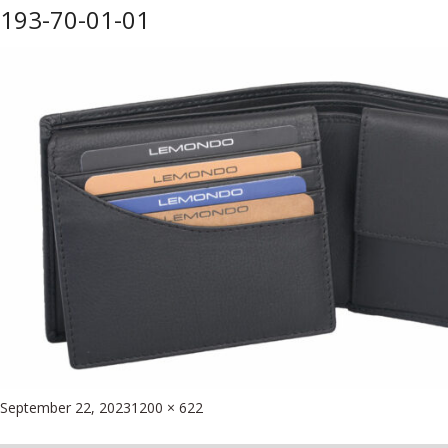
193-70-01-01
Posted
Full
September 22, 2023
1200 × 622
Beitragsnavigation
on
size
Published in
Geldbörse in zwei Farben