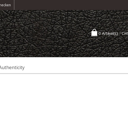
hecken
0 Artikel(s) -
CH
Authenticity