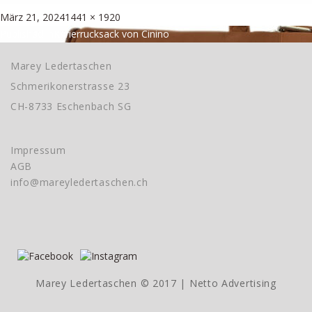
Posted
Full
März 21, 2024
1441 × 1920
Beitragsnavigation
on
size
Published in
Kurierrucksack von Cinino
Marey Ledertaschen
Schmerikonerstrasse 23
CH-8733 Eschenbach SG
Impressum
AGB
info@mareyledertaschen.ch
Marey Ledertaschen © 2017 |
Netto Advertising