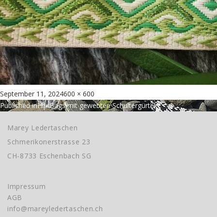
Posted
Full
September 11, 2024
600 × 600
Beitragsnavigation
on
size
Published in
Hip Bags mit gewebten Schultergürteln
Marey Ledertaschen
Schmerikonerstrasse 23
CH-8733 Eschenbach SG
Impressum
AGB
info@mareyledertaschen.ch