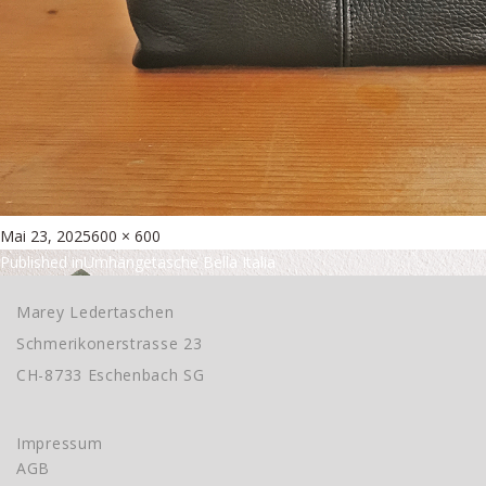
Posted
Full
Mai 23, 2025
600 × 600
Beitragsnavigation
on
size
Published in
Umhängetasche Bella Italia
Marey Ledertaschen
Schmerikonerstrasse 23
CH-8733 Eschenbach SG
Impressum
AGB