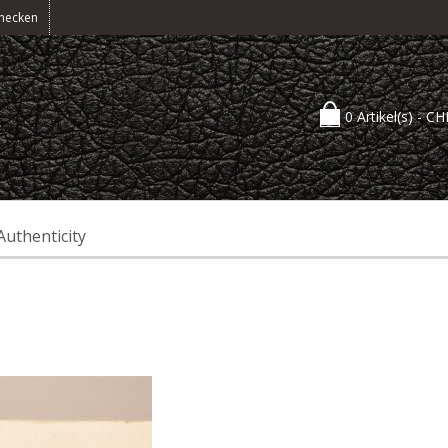
hecken
0 Artikel(s) -
CH
Authenticity