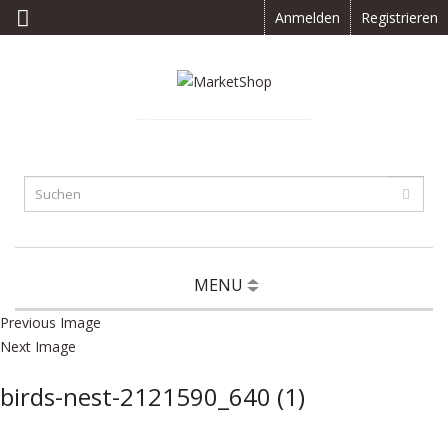
Anmelden
Registrieren
0 Artikel(s) -
CHF
0.00
MENU
Previous Image
Next Image
birds-nest-2121590_640 (1)