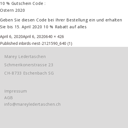
10 % Gutschein Code :
Ostern 2020
Geben Sie diesen Code bei Ihrer Bestellung ein und erhalten
Sie bis 15. April 2020 10 % Rabatt auf alles
Posted
Full
April 6, 2020
April 6, 2020
640 × 426
Beitragsnavigation
on
size
Published in
birds-nest-2121590_640 (1)
Marey Ledertaschen
Schmerikonerstrasse 23
CH-8733 Eschenbach SG
Impressum
AGB
info@mareyledertaschen.ch