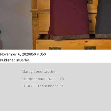
Posted
Full
November 6, 2020
850 × 350
Beitragsnavigation
on
size
Published in
Derby
Marey Ledertaschen
Schmerikonerstrasse 23
CH-8733 Eschenbach SG