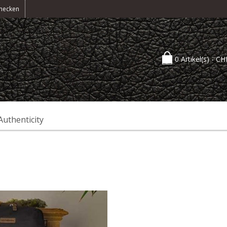
hecken
0 Artikel(s) -
CH
Authenticity