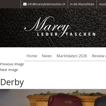
info@mareyledertaschen.ch
in die Wunschliste
Ausc
Home
News
Marktdaten 2026
Review 
Previous Image
Next Image
Derby