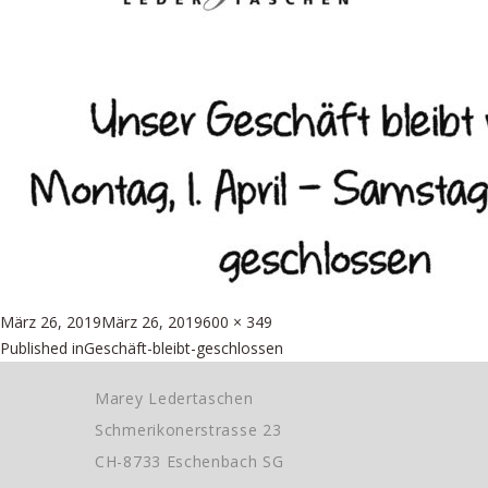
Posted
Full
März 26, 2019
März 26, 2019
600 × 349
Beitragsnavigation
on
size
Published in
Geschäft-bleibt-geschlossen
Marey Ledertaschen
Schmerikonerstrasse 23
CH-8733 Eschenbach SG