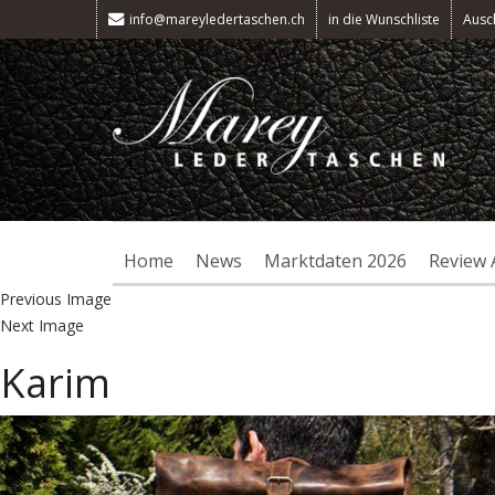
info@mareyledertaschen.ch
in die Wunschliste
Ausc
Home
News
Marktdaten 2026
Review 
Previous Image
Next Image
Karim