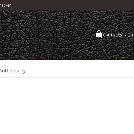
hecken
0 Artikel(s) -
CH
Authenticity