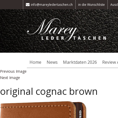
info@mareyledertaschen.ch
in die Wunschliste
Ausc
Home
News
Marktdaten 2026
Review 
Previous Image
Next Image
original cognac brown