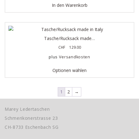
In den Warenkorb
Tasche/Rucksack made…
CHF
129.00
plus
Versandkosten
Optionen wählen
1
2
→
Marey Ledertaschen
Schmerikonerstrasse 23
CH-8733 Eschenbach SG