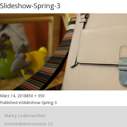
Slideshow-Spring-3
Posted
Full
März 14, 2018
850 × 350
Beitragsnavigation
on
size
Published in
Slideshow-Spring-3
Marey Ledertaschen
Schmerikonerstrasse 23