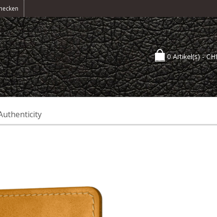
hecken
0 Artikel(s) -
CH
Authenticity