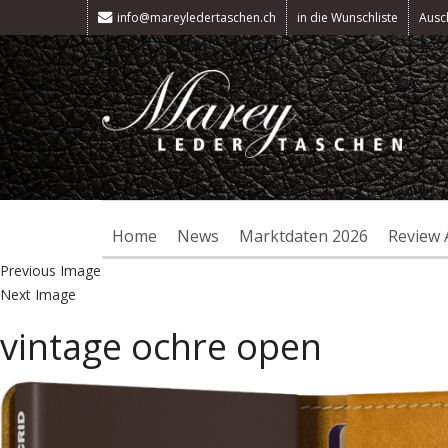
info@mareyledertaschen.ch
in die Wunschliste
Ausc
Home
News
Marktdaten 2026
Review 
Previous Image
Next Image
vintage ochre open