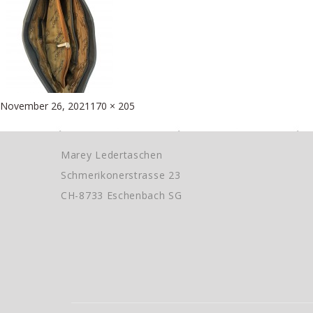
Posted
Full
November 26, 2021
170 × 205
Beitragsnavigation
on
size
Published in
Tasche/Rucksack von Cinino
Marey Ledertaschen
Schmerikonerstrasse 23
CH-8733 Eschenbach SG