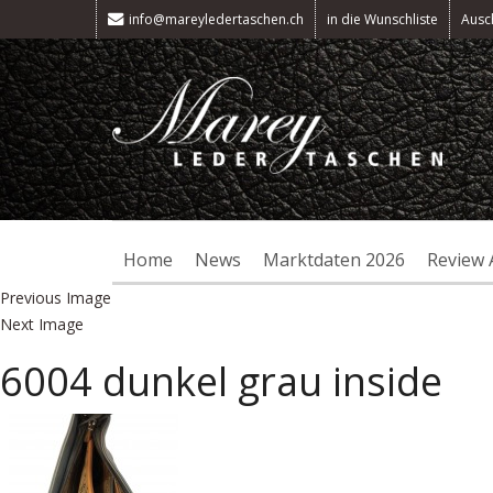
info@mareyledertaschen.ch
in die Wunschliste
Ausc
Home
News
Marktdaten 2026
Review 
Previous Image
Next Image
6004 dunkel grau inside