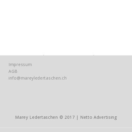
Impressum
AGB
info@mareyledertaschen.ch
Marey Ledertaschen © 2017 |
Netto Advertising