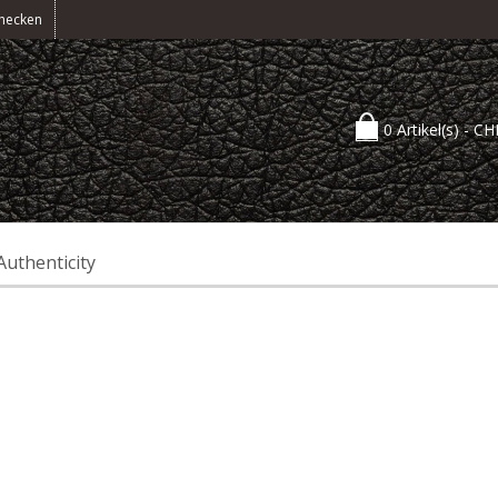
hecken
0 Artikel(s) -
CH
Authenticity